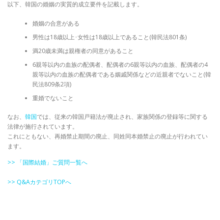
以下、韓国の婚姻の実質的成立要件を記載します。
婚姻の合意がある
男性は18歳以上･女性は18歳以上であること(韓民法801条)
満20歳未満は親権者の同意があること
6親等以内の血族の配偶者、配偶者の6親等以内の血族、配偶者の4
親等以内の血族の配偶者である姻戚関係などの近親者でないこと(韓
民法809条2項)
重婚でないこと
なお、
韓国
では、従来の韓国戸籍法が廃止され、家族関係の登録等に関する
法律が施行されています。
これにともない、再婚禁止期間の廃止、同姓同本婚禁止の廃止が行われてい
ます。
>> 「国際結婚」ご質問一覧へ
>> Q&AカテゴリTOPへ