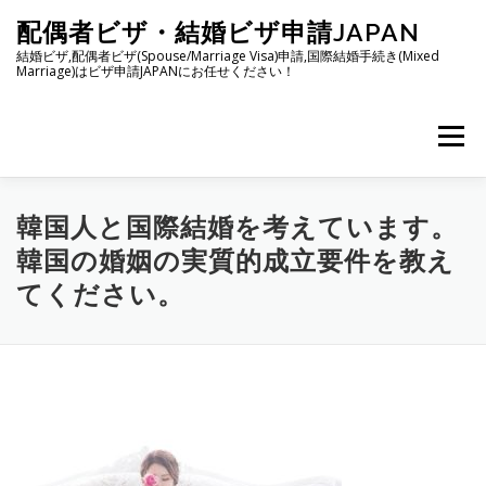
コ
配偶者ビザ・結婚ビザ申請JAPAN
ン
テ
結婚ビザ,配偶者ビザ(Spouse/Marriage Visa)申請,国際結婚手続き(Mixed
Marriage)はビザ申請JAPANにお任せください！
ン
ツ
へ
メニュー
ス
キ
ッ
プ
日本人の配偶者等ビザ
フィリピン人との国際結婚
韓国人と国際結婚を考えています。
韓国の婚姻の実質的成立要件を教え
てください。
韓国人との国際結婚
申請理由書の書き方
ご依頼方法
事務所案内