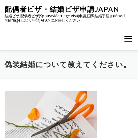
コ
配偶者ビザ・結婚ビザ申請JAPAN
ン
テ
結婚ビザ,配偶者ビザ(Spouse/Marriage Visa)申請,国際結婚手続き(Mixed
Marriage)はビザ申請JAPANにお任せください！
ン
ツ
へ
メニュー
ス
キ
ッ
プ
日本人の配偶者等ビザ
フィリピン人との国際結婚
偽装結婚について教えてください。
韓国人との国際結婚
申請理由書の書き方
ご依頼方法
事務所案内