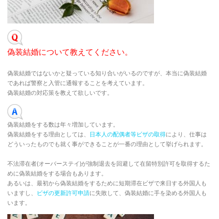
偽装結婚について教えてください。
偽装結婚ではないかと疑っている知り合いがいるのですが、本当に偽装結婚
であれば警察と入管に通報することを考えています。
偽装結婚の対応策を教えて欲しいです。
偽装結婚をする数は年々増加しています。
偽装結婚をする理由としては、
日本人の配偶者等ビザの取得
により、仕事は
どういったものでも就く事ができることが一番の理由として挙げられます。
不法滞在者(オーバーステイ)が強制退去を回避して在留特別許可を取得するた
めに偽装結婚をする場合もあります。
あるいは、最初から偽装結婚をするために短期滞在ビザで来日する外国人も
いますし、
ビザの更新許可申請
に失敗して、偽装結婚に手を染める外国人も
います。