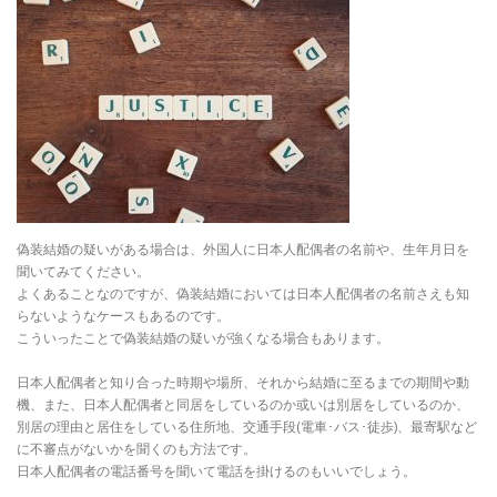
偽装結婚の疑いがある場合は、外国人に日本人配偶者の名前や、生年月日を
聞いてみてください。
よくあることなのですが、偽装結婚においては日本人配偶者の名前さえも知
らないようなケースもあるのです。
こういったことで偽装結婚の疑いが強くなる場合もあります。
日本人配偶者と知り合った時期や場所、それから結婚に至るまでの期間や動
機、また、日本人配偶者と同居をしているのか或いは別居をしているのか、
別居の理由と居住をしている住所地、交通手段(電車･バス･徒歩)、最寄駅など
に不審点がないかを聞くのも方法です。
日本人配偶者の電話番号を聞いて電話を掛けるのもいいでしょう。